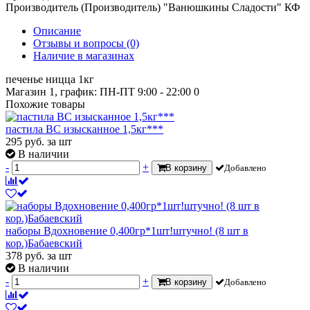
Производитель (Производитель)
"Ванюшкины Сладости" КФ
Описание
Отзывы и вопросы
(0)
Наличие в магазинах
печенье ницца 1кг
Магазин 1, график: ПН-ПТ 9:00 - 22:00
0
Похожие товары
пастила ВС изысканное 1,5кг***
295
руб.
за шт
В наличии
-
+
В корзину
Добавлено
наборы Вдохновение 0,400гр*1шт!штучно! (8 шт в
кор.)Бабаевский
378
руб.
за шт
В наличии
-
+
В корзину
Добавлено