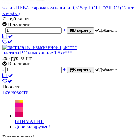
зефир НЕВА с ароматом ванили 0,315гр ПОШТУЧНО! (12 шт
в корб. )
71
руб.
за шт
В наличии
-
+
В корзину
Добавлено
пастила ВС изысканное 1,5кг***
295
руб.
за шт
В наличии
-
+
В корзину
Добавлено
Новости
Все новости
ВНИМАНИЕ
Дорогие друзья !