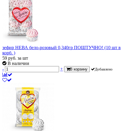
зефир НЕВА бело-розовый 0,340гр ПОШТУЧНО! (10 шт в
корб. )
59
руб.
за шт
В наличии
-
+
В корзину
Добавлено