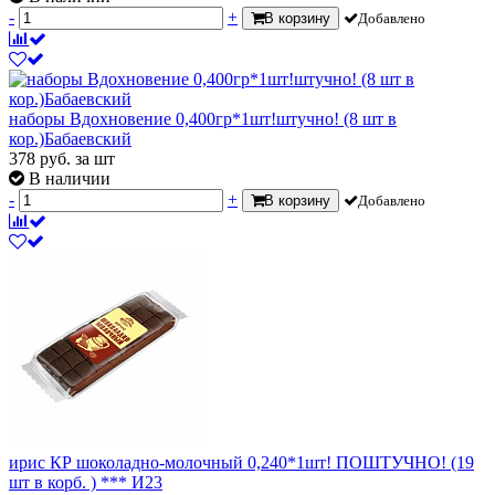
-
+
В корзину
Добавлено
наборы Вдохновение 0,400гр*1шт!штучно! (8 шт в
кор.)Бабаевский
378
руб.
за шт
В наличии
-
+
В корзину
Добавлено
ирис КР шоколадно-молочный 0,240*1шт! ПОШТУЧНО! (19
шт в корб. ) *** И23