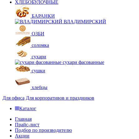
ХЛЕБОБУЛОЧНЫЕ
БАРАНКИ
ВЛАДИМИРСКИЙ
ОЗБИ
соломка
сухари
сухари фасованные
сушки
хлебцы
Для офиса
Для корпоративов и праздников
Каталог
Главная
Прайс-лист
Подбор по производителю
Акции