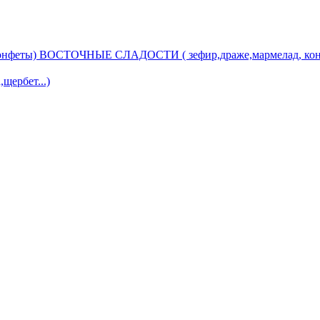
ВОСТОЧНЫЕ СЛАДОСТИ ( зефир,драже,мармелад, кон
ербет...)