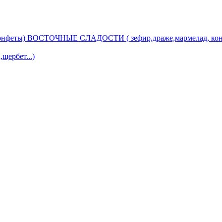
ВОСТОЧНЫЕ СЛАДОСТИ ( зефир,драже,мармелад, кон
ербет...)