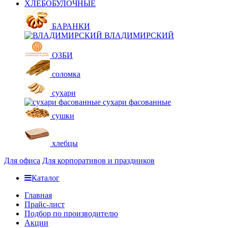
ХЛЕБОБУЛОЧНЫЕ
БАРАНКИ
ВЛАДИМИРСКИЙ
ОЗБИ
соломка
сухари
сухари фасованные
сушки
хлебцы
Для офиса
Для корпоративов и праздников
Каталог
Главная
Прайс-лист
Подбор по производителю
Акции