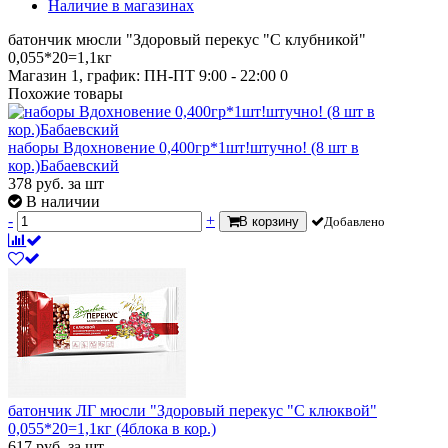
Наличие в магазинах
батончик мюсли "Здоровый перекус "С клубникой"
0,055*20=1,1кг
Магазин 1, график: ПН-ПТ 9:00 - 22:00
0
Похожие товары
наборы Вдохновение 0,400гр*1шт!штучно! (8 шт в
кор.)Бабаевский
378
руб.
за шт
В наличии
-
+
В корзину
Добавлено
батончик ЛГ мюсли "Здоровый перекус "С клюквой"
0,055*20=1,1кг (4блока в кор.)
617
руб.
за шт