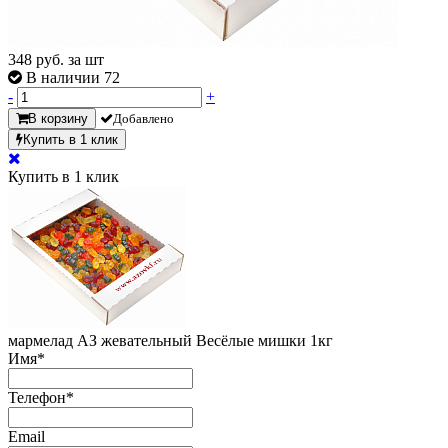
348
руб. за шт
В наличии 72
-
+
В корзину
Добавлено
Купить в 1 клик
Купить в 1 клик
мармелад АЗ жевательный Весёлые мишки 1кг
Имя
*
Телефон
*
Email