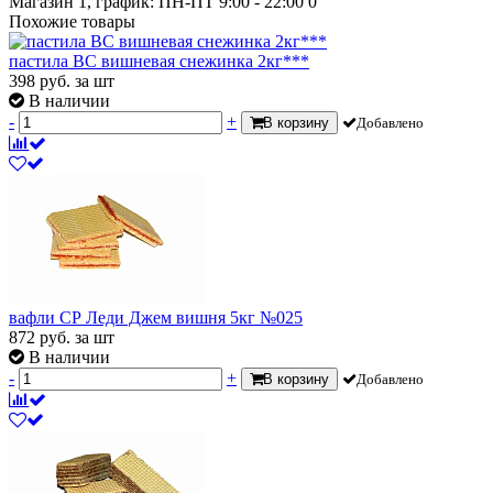
Магазин 1, график: ПН-ПТ 9:00 - 22:00
0
Похожие товары
пастила ВС вишневая снежинка 2кг***
398
руб.
за шт
В наличии
-
+
В корзину
Добавлено
вафли СР Леди Джем вишня 5кг №025
872
руб.
за шт
В наличии
-
+
В корзину
Добавлено